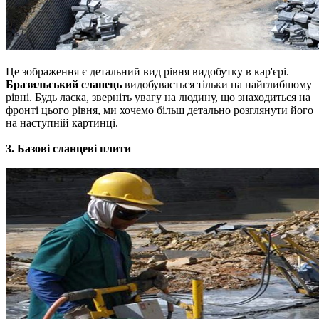
Це
зображення
є
детальний вид
рівня
видобутку
в
кар'єрі
.
Бразильський
сланець
видобувається
тільки
на
найглибшому
рівні
.
Будь ласка
,
зверніть
увагу
на
людину
,
що знаходиться
на
фронті
цього
рівня
,
ми
хочемо
більш
детально
розглянути
його
на
наступній картинці
.
3.
Базові
сланцеві
плити