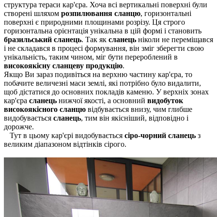
структура тераси кар'єра.
Хоча всі вертикальні поверхні були
створені шляхом
розпилювання сланцю
, горизонтальні
поверхні є природними площинами розрізу.
Ця строго
горизонтальна орієнтація унікальна в цій формі і становить
бразильський сланець
.
Так як
сланець
ніколи не переміщався
і не складався в процесі формування, він зміг зберегти свою
унікальність, таким чином, міг бути перероблений в
високоякісну сланцеву продукцію
.
Якщо Ви зараз подивіться на верхню частину кар'єра, то
побачите величезні маси землі, які потрібно було видалити,
щоб дістатися до основних покладів каменю.
У верхніх зонах
кар'єра
сланець
нижчої якості, а основний
видобуток
високоякісного сланцю
відбувається внизу, чим глибше
видобувається
сланець
, тим він якісніший, відповідно і
дорожче.
Тут в цьому кар'єрі видобувається
сіро-чорний сланець
з
великим діапазоном відтінків сірого.