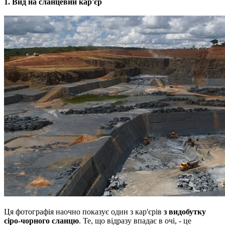
1. Вид на сланцевий кар'єр
Ця фотографія наочно показує один з кар'єрів
з видобутку
сіро-чорного сланцю
.
Те, що відразу впадає в очі, - це