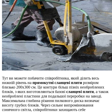
Тут ви можете побачити співробітника, який ділить весь
нижній рівень на
прямокутні сланцеві плити
розміром
близько 200x300 см. Це контури більш пізніх необроблених
блоків, з яких виготовляються базові
сланцеві плити
, а також
необроблені пластини для подальшої переробки на заводі.
Максимальна глибина різання пилкового диска визначає
висоту грубих блоків.
Через сильне випромінювання
сонячного світла, співробітники захищають себе