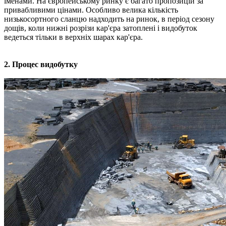
іменами.
На європейському ринку є багато пропозицій за
привабливими цінами.
Особливо велика кількість
низькосортного сланцю надходить на ринок, в період сезону
дощів, коли нижні розрізи кар'єра затоплені і видобуток
ведеться тільки в верхніх шарах кар'єра.
2. Процес видобутку