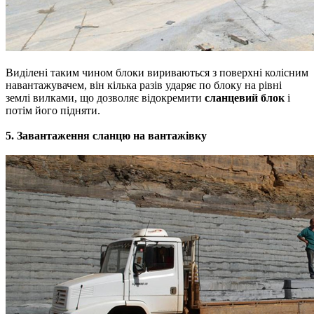
Виділені
таким
чином
блоки
вириваються
з
поверхні
колісним
навантажувачем
,
він
кілька разів
ударяє
по блоку
на
рівні
землі
вилками
,
що
дозволяє
відокремити
сланцевий
блок
і
потім
його
підняти
.
5.
Завантаження
сланцю
на
вантажівку