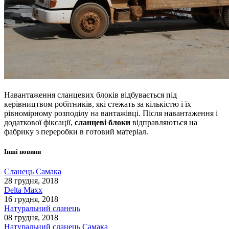
Навантаження
сланцевих
блоків
відбувається
під
керівництвом
робітників
,
які
стежать
за
кількістю
і
їх
рівномірному розподілу
на
вантажівці
.
Після
навантаження
і
додаткової
фіксації
,
сланцеві
блоки
відправляються
на
фабрику
з переробки
в
готовий
матеріал
.
Інші новини
Сланець Самака
28 грудня, 2018
Delta Maxx
16 грудня, 2018
Натуральний сланець
08 грудня, 2018
Натуральний сланець Самака