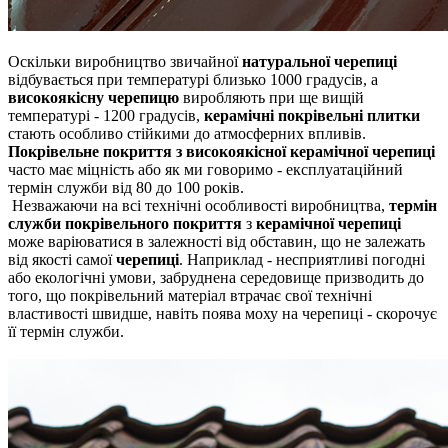
Оскільки виробництво звичайної
натуральної черепиці
відбувається при температурі близько 1000 градусів, а
високоякісну черепицю
виробляють при ще вищій
температурі - 1200 градусів,
керамічні покрівельні плитки
стають особливо стійкими до атмосферних впливів.
Покрівельне покриття з високоякісної керамічної черепиці
часто має міцність або як ми говоримо - експлуатаційний
термін служби від 80 до 100 років.
Незважаючи на всі технічні особливості виробництва,
термін
служби покрівельного покриття
з
керамічної черепиці
може варіюватися в залежності від обставин, що не залежать
від якості самої
черепиці
.
Наприклад - несприятливі погодні
або екологічні умови, забруднена середовище призводить до
того, що покрівельний матеріал втрачає свої технічні
властивості швидше, навіть поява моху на черепиці - скорочує
її термін служби.