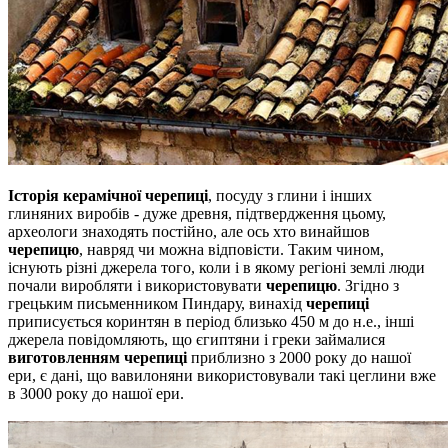
Історія керамічної черепиці
, посуду з глини і інших
глиняних виробів - дуже древня, підтвердження цьому,
археологи знаходять постійно, але ось хто винайшов
черепицю
, навряд чи можна відповісти.
Таким чином,
існують різні джерела того, коли і в якому регіоні землі люди
почали виробляти і використовувати
черепицю
.
Згідно з
грецьким письменником Пиндару, винахід
черепиці
приписується коринтян в період близько 450 м до н.е., інші
джерела повідомляють, що єгиптяни і греки займалися
виготовленням черепиці
приблизно з 2000 року до нашої
ери, є дані, що вавилоняни використовували такі цеглини вже
в
3000 року до нашої ери.