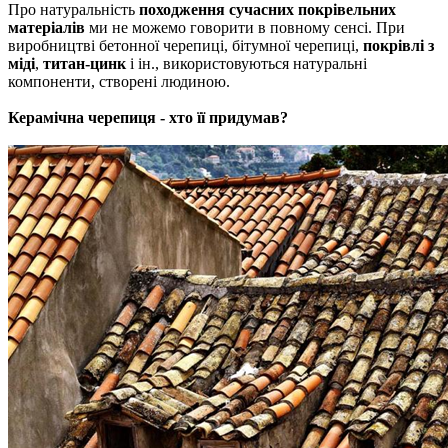
Про натуральність
походження сучасних покрівельних
матеріалів
ми не можемо говорити в повному сенсі.
При
виробництві бетонної черепиці, бітумної черепиці,
покрівлі з
міді
,
титан-цинк
і ін., використовуються натуральні
компоненти, створені людиною.
Керамічна черепиця - хто її придумав?