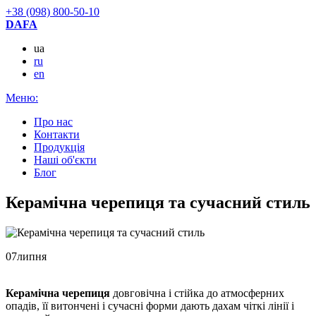
+38 (098) 800-50-10
DAFA
ua
ru
en
Меню:
Про нас
Контакти
Продукцiя
Наші об'єкти
Блог
Керамічна черепиця та сучасний стиль
07
липня
Керамічна черепиця
довговічна і стійка до атмосферних
опадів, її витончені і сучасні форми дають дахам чіткі лінії і