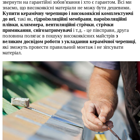
звернути на гарантійні зобов'язання і хто є гарантом.
Всі ми
знаємо, що високоякісні матеріали не можу бути дешевими.
Купити керамічну черепицю
і високоякісні комплектуючі
до неї
, такі як,
гідроізоляційні мембрани
,
пароізоляційні
плівки
,
кляммера
,
вентиляційні стрічки
,
стрічки
примикання
,
снігозатримувачі
і т.д.
- це півсправи, друга
половина полягає в пошуку високоякісних майстрів
з
великим досвідом роботи з укладання керамічної черепиці
,
які зможуть провести правильний монтаж і не зіпсувати
матеріал.