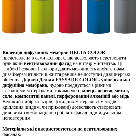
Колекція дифузійних мембран DELTA COLOR
представлена ​​в семи кольорах, що дозволяють перетворити
будь-який
вентильований фасад
на витвір мистецтва.
Ці
глибокі і соковиті кольори дають можливість архітекторам і
дизайнерам втілити в життя раніше не доступні дизайнерські
рішення.
Доркен Дельта FASSADE COLOR - універсальна
дифузійна мембрана
, чудово поєднується з різними
фасадними матеріалами, такими як:
сланець, дерево, метал,
скло, композитні панелі, перфорований алюміній або мідь
.
Великий вибір кольорів, фасадних матеріалів і методів
кріплення (видимі чи приховані) дозволяють створювати
дивовижні комбінації, що роблять
фасад
індивідуальним і
неповторним.
Матеріали які використовуються на вентильованих
фасадах: