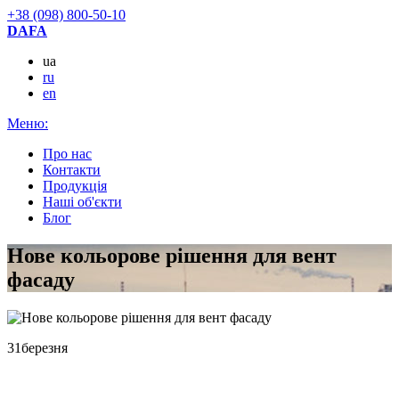
+38 (098) 800-50-10
DAFA
ua
ru
en
Меню:
Про нас
Контакти
Продукцiя
Наші об'єкти
Блог
Нове кольорове рішення для вент
фасаду
31
березня