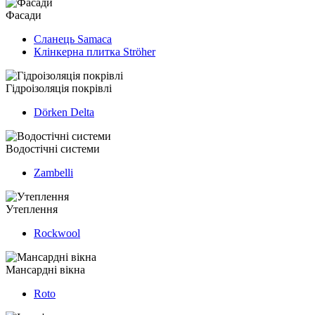
Фасади
Сланець Samaca
Клінкерна плитка Ströher
Гідроізоляція покрівлі
Dörken Delta
Водостічні системи
Zambelli
Утеплення
Rockwool
Мансардні вікна
Roto