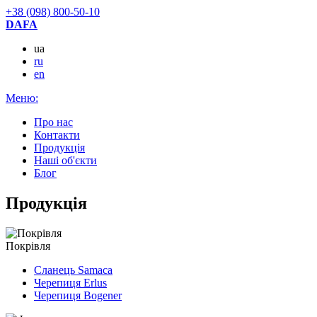
+38 (098) 800-50-10
DAFA
ua
ru
en
Меню:
Про нас
Контакти
Продукцiя
Наші об'єкти
Блог
Продукцiя
Покрівля
Сланець Samaca
Черепиця Erlus
Черепиця Bogener