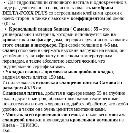
• Для гидроизоляции сплошного настила и одновременно в
виде разделительного слоя, использовалась
мембрана
DELTA-FOXX PLUS
со встроенными клейкими краями с
обеих сторон, а также с высоким
коэффициентом Sd
около
0,02 м.
•
Кровельный сланец Samaca
(
Самака
)
55
– это
универсальный материал, который используется как
на
кровле
так и
на фасаде
дома, нередки случаи использования
этого
сланца в интерьере
. При своей толщине в 4-6 мм.
сланец
способен выдержать высокие нагрузки на излом, он
устойчив к ультрафиолету и высоким температурным
перепадам, а также абсолютно экологический, что
подтверждено сертификатами.
•
Укладка сланца
–
прямоугольная двойная кладка
,
видимая часть плитки 150 мм..
Использовалась
испанская сланцевая плитка Самака 55
размером 40-25 см
.
Сланцевая плитка
, добытая в карьере номер 55 на глубине
около двухсот метров, обладает высокими техническими
показателями и очень хорошо поддаётся обработке, что особо
удобно, а также она очень ценится монтажниками.
•
Монтаж всей кровельной системы
, а также весь
монтаж
сланцевой плитки
производила
кровельная компания
из
Киева – ТЕРИЗО.
Dafa